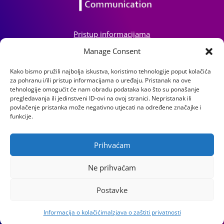
Pristup informacijama
Zaštita osobnih podataka
Manage Consent
Izjava o pristupačnosti mrežnog sjedišta
Kako bismo pružili najbolja iskustva, koristimo tehnologije poput kolačića
za pohranu i/ili pristup informacijama o uređaju. Pristanak na ove
Impressum
tehnologije omogućit će nam obradu podataka kao što su ponašanje
Informacije o kolačićima
pregledavanja ili jedinstveni ID-ovi na ovoj stranici. Nepristanak ili
Kontakt
povlačenje pristanka može negativno utjecati na određene značajke i
funkcije.
Prihvaćam
Institut za razvoj i međunarodne odnose
Ne prihvaćam
Lj. F. Vukotinovića 2, 10000 Zagreb
Postavke
OIB: 31120185175
Informacija o kolačićima
Izjava o zaštiti privatnosti