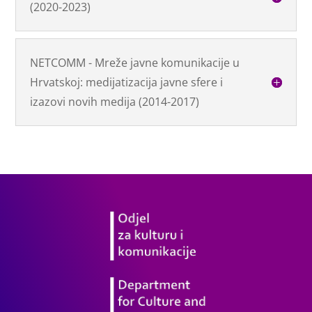
(2020-2023)
NETCOMM - Mreže javne komunikacije u
Hrvatskoj: medijatizacija javne sfere i
izazovi novih medija (2014-2017)