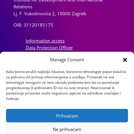
Relations
Lj. F. Vukotinovića 2, 10000 Zagreb
OIB: 31120185175
Information access
Data Protection Officer
Accessibility Statement
Manage Consent
Impressum
Kako bismo pružili najbolja iskustva, koristimo tehnologije poput kolačića
Information about cookies (EU)
za pohranu i/ili pristup informacijama o uređaju. Pristanak na ove
tehnologije omogućit će nam obradu podataka kao što su ponašanje
Contact
pregledavanja ili jedinstveni ID-ovi na ovoj stranici. Nepristanak ili
povlačenje pristanka može negativno utjecati na određene značajke i
funkcije.
Prihvaćam
Ne prihvaćam