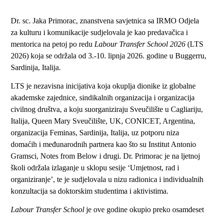
Dr. sc. Jaka Primorac, znanstvena savjetnica sa IRMO Odjela
za kulturu i komunikacije sudjelovala je
kao predavačica i
mentorica na petoj po redu
Labour Transfer School 2026
(LTS
2026) koja se održala od 3.-10. lipnja 2026. godine u Buggerru,
Sardinija, Italija.
LTS je nezavisna inicijativa koja okuplja dionike iz globalne
akademske zajednice, sindikalnih organizacija i organizacija
civilnog društva, a koju suorganiziraju Sveučilište u Cagliariju,
Italija, Queen Mary Sveučilište, UK, CONICET, Argentina,
organizacija Feminas, Sardinija, Italija, uz potporu niza
domaćih i međunarodnih partnera kao što su Institut Antonio
Gramsci, Notes from Below i drugi. Dr. Primorac je na ljetnoj
školi održala izlaganje u sklopu sesije ‘Umjetnost, rad i
organiziranje’, te je sudjelovala u nizu radionica i individualnih
konzultacija sa doktorskim studentima i aktivistima.
Labour Transfer School
je ove godine okupio preko osamdeset