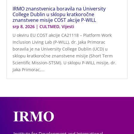
IRMO znanstvenica boravila na University
College Dublin u sklopu kratkoročne
znanstvene misije COST akcije P-WILL
srp 8, 2026
|
CULTMED
,
Vijesti
U okviru EU COST akcije CA21118 – Platform Work
Inclusion Living Lab (P-WILL), dr. Jaka Primorac
boravila je na University College Dublin (UCD) u
sklopu kratkoročne znanstvene misije (Short Term
Scientific Mission-STSM). U sklopu P-WILL misije, dr.
Jaka Primorac,...
Institute for Development and International