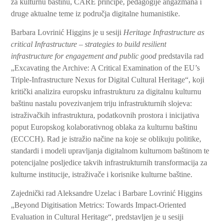
za kulturnu baštinu, CARE principe, pedagogije angažmana i
druge aktualne teme iz područja digitalne humanistike.
Barbara Lovrinić Higgins je u sesiji
Heritage Infrastructure as
critical Infrastructure – strategies to build resilient
infrastructure for engagement and public good
predstavila rad
„Excavating the Archive: A Critical Examination of the EU’s
Triple-Infrastructure Nexus for Digital Cultural Heritage“, koji
kritički analizira europsku infrastrukturu za digitalnu kulturnu
baštinu nastalu povezivanjem triju infrastrukturnih slojeva:
istraživačkih infrastruktura, podatkovnih prostora i inicijativa
poput Europskog kolaborativnog oblaka za kulturnu baštinu
(ECCCH). Rad je istražio načine na koje se oblikuju politike,
standardi i modeli upravljanja digitalnom kulturnom baštinom te
potencijalne posljedice takvih infrastrukturnih transformacija za
kulturne institucije, istraživače i korisnike kulturne baštine.
Zajednički rad Aleksandre Uzelac i Barbare Lovrinić Higgins
„Beyond Digitisation Metrics: Towards Impact-Oriented
Evaluation in Cultural Heritage“, predstavljen je u sesiji