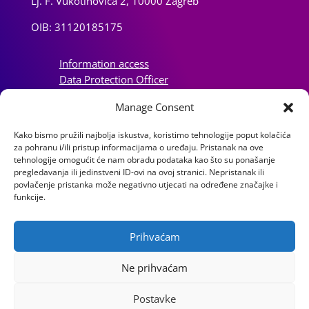
Lj. F. Vukotinovića 2, 10000 Zagreb
OIB: 31120185175
Information access
Data Protection Officer
Accessibility Statement
Manage Consent
Impressum
Kako bismo pružili najbolja iskustva, koristimo tehnologije poput kolačića
Information about cookies (EU)
za pohranu i/ili pristup informacijama o uređaju. Pristanak na ove
tehnologije omogućit će nam obradu podataka kao što su ponašanje
Contact
pregledavanja ili jedinstveni ID-ovi na ovoj stranici. Nepristanak ili
povlačenje pristanka može negativno utjecati na određene značajke i
funkcije.
Prihvaćam
Ne prihvaćam
Postavke