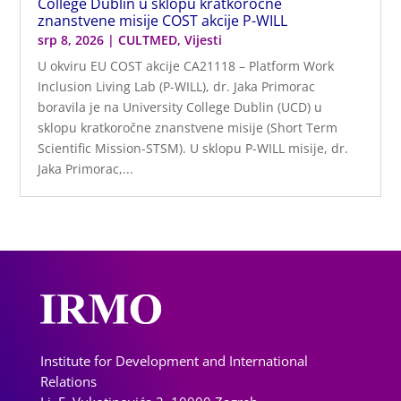
College Dublin u sklopu kratkoročne
znanstvene misije COST akcije P-WILL
srp 8, 2026
|
CULTMED
,
Vijesti
U okviru EU COST akcije CA21118 – Platform Work
Inclusion Living Lab (P-WILL), dr. Jaka Primorac
boravila je na University College Dublin (UCD) u
sklopu kratkoročne znanstvene misije (Short Term
Scientific Mission-STSM). U sklopu P-WILL misije, dr.
Jaka Primorac,...
Institute for Development and International
Relations