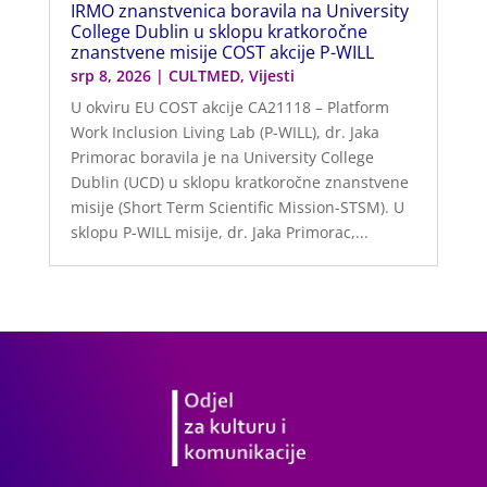
IRMO znanstvenica boravila na University
College Dublin u sklopu kratkoročne
znanstvene misije COST akcije P-WILL
srp 8, 2026
|
CULTMED
,
Vijesti
U okviru EU COST akcije CA21118 – Platform
Work Inclusion Living Lab (P-WILL), dr. Jaka
Primorac boravila je na University College
Dublin (UCD) u sklopu kratkoročne znanstvene
misije (Short Term Scientific Mission-STSM). U
sklopu P-WILL misije, dr. Jaka Primorac,...