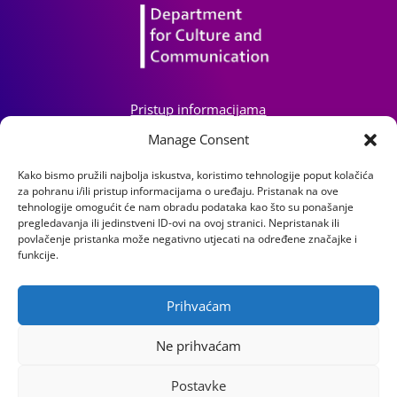
Pristup informacijama
Zaštita osobnih podataka
Manage Consent
Izjava o pristupačnosti mrežnog sjedišta
Kako bismo pružili najbolja iskustva, koristimo tehnologije poput kolačića
za pohranu i/ili pristup informacijama o uređaju. Pristanak na ove
Impressum
tehnologije omogućit će nam obradu podataka kao što su ponašanje
Informacije o kolačićima
pregledavanja ili jedinstveni ID-ovi na ovoj stranici. Nepristanak ili
Kontakt
povlačenje pristanka može negativno utjecati na određene značajke i
funkcije.
Prihvaćam
Institut za razvoj i međunarodne odnose
Ne prihvaćam
Lj. F. Vukotinovića 2, 10000 Zagreb
Postavke
OIB: 31120185175