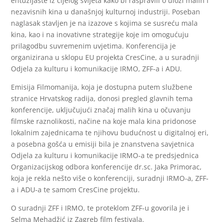
entuzijaste iz cijelog svijeta kako bi raspravili o ulozi malih i
nezavisnih kina u današnjoj kulturnoj industriji. Poseban
naglasak stavljen je na izazove s kojima se susreću mala
kina, kao i na inovativne strategije koje im omogućuju
prilagodbu suvremenim uvjetima. Konferencija je
organizirana u sklopu EU projekta CresCine, a u suradnji
Odjela za kulturu i komunikacije IRMO, ZFF-a i ADU.
Emisija Filmomanija, koja je dostupna putem službene
stranice Hrvatskog radija, donosi pregled glavnih tema
konferencije, uključujući značaj malih kina u očuvanju
filmske raznolikosti, načine na koje mala kina pridonose
lokalnim zajednicama te njihovu budućnost u digitalnoj eri,
a posebna gošća u emisiji bila je znanstvena savjetnica
Odjela za kulturu i komunikacije IRMO-a te predsjednica
Organizacijskog odbora konferencije dr.sc. Jaka Primorac,
koja je rekla nešto više o konferenciji, suradnji IRMO-a, ZFF-
a i ADU-a te samom CresCine projektu.
O suradnji ZFF i IRMO, te proteklom ZFF-u govorila je i
Selma Mehadžić iz Zagreb film festivala.